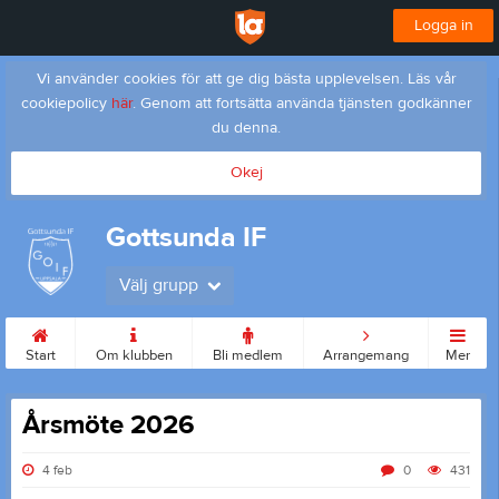
Logga in
Vi använder cookies för att ge dig bästa upplevelsen. Läs vår
cookiepolicy
här
. Genom att fortsätta använda tjänsten godkänner
du denna.
Okej
Gottsunda IF
Välj grupp
Start
Om klubben
Bli medlem
Arrangemang
Mer
Årsmöte 2026
4 feb
0
431