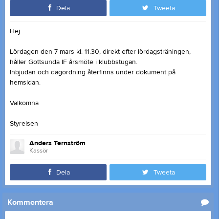
Dela
Tweeta
Hej
Lördagen den 7 mars kl. 11.30, direkt efter lördagsträningen,
håller Gottsunda IF årsmöte i klubbstugan.
Inbjudan och dagordning återfinns under dokument på
hemsidan.
Välkomna
Styrelsen
Anders Ternström
Kassör
Dela
Tweeta
Kommentera