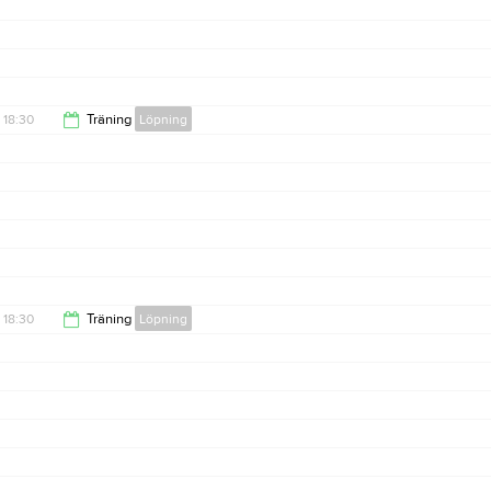
18:30
Träning
Löpning
19:45
18:30
Träning
Löpning
19:45