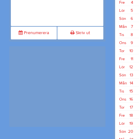
Fre
4
Lör
5
Sön
6
Mån
7
Prenumerera
Skriv ut
Tis
8
Ons
9
Tor
10
Fre
11
Lör
12
Sön
13
Mån
14
Tis
15
Ons
16
Tor
17
Fre
18
Lör
19
Sön
20