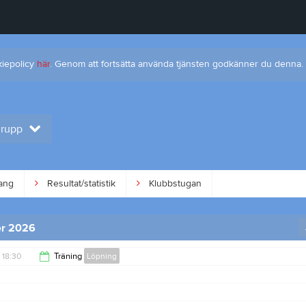
kiepolicy
här
. Genom att fortsätta använda tjänsten godkänner du denna.
grupp
ang
Resultat/statistik
Klubbstugan
r 2026
18:30
Träning
Löpning
19:45