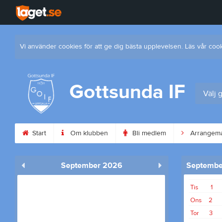
Vi använder cookies för att ge dig bästa upplevelsen. Läs vår coo
Gottsunda IF
Välj 
Start
Om klubben
Bli medlem
Arrangem
September 2026
Septembe
Tis
1
Ons
2
Tor
3