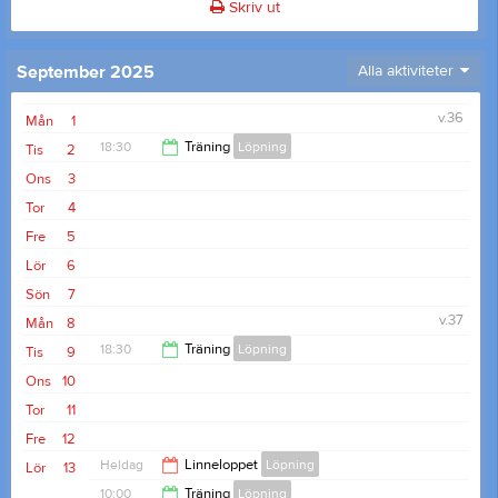
Skriv ut
September 2025
Alla aktiviteter
v.36
Mån
1
18:30
Träning
Löpning
Tis
2
Ons
3
19:45
Tor
4
Fre
5
Lör
6
Sön
7
v.37
Mån
8
18:30
Träning
Löpning
Tis
9
Ons
10
19:45
Tor
11
Fre
12
Heldag
Linneloppet
Löpning
Lör
13
10:00
Träning
Löpning