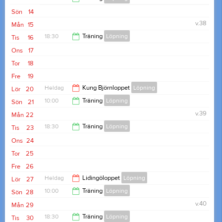
Sön
14
12:00
v.38
Mån
15
18:30
Träning
Löpning
Tis
16
Ons
17
19:45
Tor
18
Fre
19
Heldag
Kung Björnloppet
Löpning
Lör
20
10:00
Träning
Löpning
Sön
21
v.39
Mån
22
12:00
18:30
Träning
Löpning
Tis
23
Ons
24
19:45
Tor
25
Fre
26
Heldag
Lidingöloppet
Löpning
Lör
27
10:00
Träning
Löpning
Sön
28
v.40
Mån
29
12:00
18:30
Träning
Löpning
Tis
30