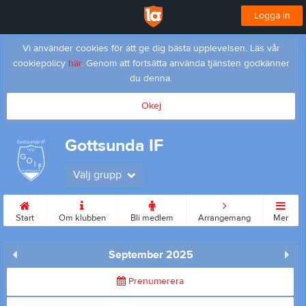
Logga in
Vi använder cookies för att ge dig bästa upplevelsen. Läs vår
cookiepolicy
här
. Genom att fortsätta använda tjänsten godkänner
du denna.
Okej
Gottsunda IF
Välj grupp
Start
Om klubben
Bli medlem
Arrangemang
Mer
September 2025
Prenumerera