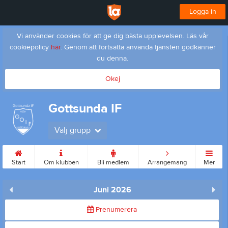
Logga in
Vi använder cookies för att ge dig bästa upplevelsen. Läs vår
cookiepolicy
här
. Genom att fortsätta använda tjänsten godkänner
du denna.
Okej
Gottsunda IF
Välj grupp
Start
Om klubben
Bli medlem
Arrangemang
Mer
Juni 2026
Prenumerera