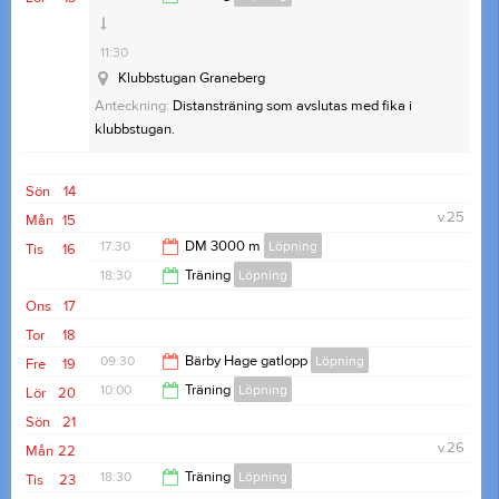
11:30
Klubbstugan Graneberg
Anteckning:
Distansträning som avslutas med fika i
klubbstugan.
Sön
14
v.25
Mån
15
17:30
DM 3000 m
Löpning
Tis
16
18:30
Träning
Löpning
19:00
Ons
17
19:30
Tor
18
09:30
Bärby Hage gatlopp
Löpning
Fre
19
10:00
Träning
Löpning
Lör
20
11:30
Sön
21
11:30
v.26
Mån
22
18:30
Träning
Löpning
Tis
23