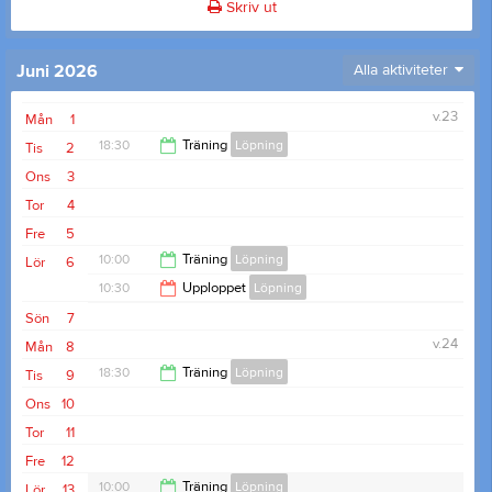
Skriv ut
Juni 2026
Alla aktiviteter
v.23
Mån
1
18:30
Träning
Löpning
Tis
2
Ons
3
19:30
Tor
4
Fre
5
10:00
Träning
Löpning
Lör
6
10:30
Upploppet
Löpning
11:30
Sön
7
12:30
v.24
Mån
8
18:30
Träning
Löpning
Tis
9
Ons
10
19:30
Tor
11
Fre
12
10:00
Träning
Löpning
Lör
13