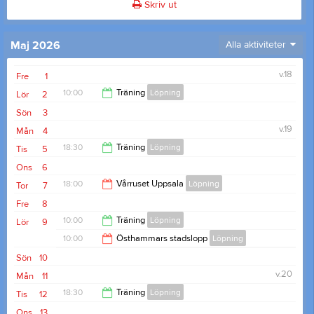
Skriv ut
Maj 2026
Alla aktiviteter
v.18
Fre
1
10:00
Träning
Löpning
Lör
2
Sön
3
11:30
v.19
Mån
4
18:30
Träning
Löpning
Tis
5
Ons
6
19:30
18:00
Vårruset Uppsala
Löpning
Tor
7
Fre
8
19:00
10:00
Träning
Löpning
Lör
9
10:00
Östhammars stadslopp
Löpning
11:30
Sön
10
12:00
v.20
Mån
11
18:30
Träning
Löpning
Tis
12
Ons
13