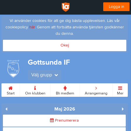
Logga in
Vi använder cookies för att ge dig bästa upplevelsen. Läs vår
cookiepolicy
här
. Genom att fortsätta använda tjänsten godkänner
du denna.
Okej
Gottsunda IF
Välj grupp
Start
Om klubben
Bli medlem
Arrangemang
Mer
Maj 2026
Prenumerera