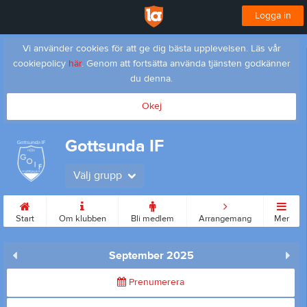
Logga in
Vi använder cookies för att ge dig bästa upplevelsen. Läs vår
cookiepolicy
här
. Genom att fortsätta använda tjänsten godkänner
du denna.
Okej
Gottsunda IF
Välj grupp
Start
Om klubben
Bli medlem
Arrangemang
Mer
September 2025
Prenumerera