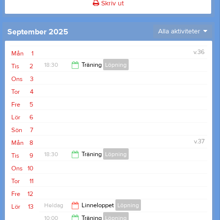
Skriv ut
September 2025
Alla aktiviteter
v.36
Mån
1
18:30
Träning
Löpning
Tis
2
Ons
3
19:45
Tor
4
Fre
5
Lör
6
Sön
7
v.37
Mån
8
18:30
Träning
Löpning
Tis
9
Ons
10
19:45
Tor
11
Fre
12
Heldag
Linneloppet
Löpning
Lör
13
10:00
Träning
Löpning