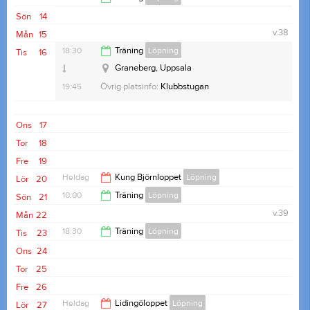
Sön
14
12:00
v.38
Mån
15
18:30
Träning
Löpning
Tis
16
Graneberg, Uppsala
19:45
Övrig platsinfo:
Klubbstugan
Ons
17
Tor
18
Fre
19
Heldag
Kung Björnloppet
Löpning
Lör
20
10:00
Träning
Löpning
Sön
21
v.39
Mån
22
12:00
18:30
Träning
Löpning
Tis
23
Ons
24
19:45
Tor
25
Fre
26
Heldag
Lidingöloppet
Löpning
Lör
27