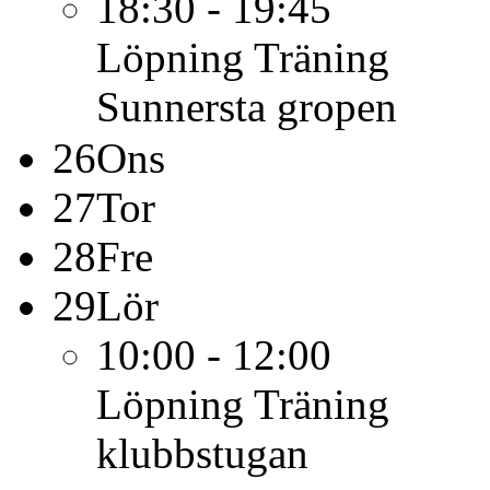
18:30 - 19:45
Löpning
Träning
Sunnersta gropen
26
Ons
27
Tor
28
Fre
29
Lör
10:00 - 12:00
Löpning
Träning
klubbstugan