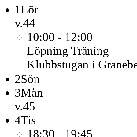
1
Lör
v.44
10:00 - 12:00
Löpning
Träning
Klubbstugan i Graneb
2
Sön
3
Mån
v.45
4
Tis
18:30 - 19:45