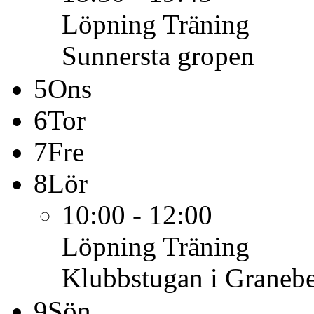
Löpning
Träning
Sunnersta gropen
5
Ons
6
Tor
7
Fre
8
Lör
10:00 - 12:00
Löpning
Träning
Klubbstugan i Graneb
9
Sön