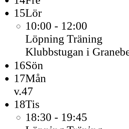
15
Lör
10:00 - 12:00
Löpning
Träning
Klubbstugan i Graneb
16
Sön
17
Mån
v.47
18
Tis
18:30 - 19:45