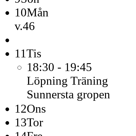
10
Mån
v.46
11
Tis
18:30 - 19:45
Löpning
Träning
Sunnersta gropen
12
Ons
13
Tor
14
Fre