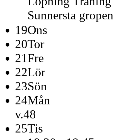
Löpning
Träning
Sunnersta gropen
19
Ons
20
Tor
21
Fre
22
Lör
23
Sön
24
Mån
v.48
25
Tis